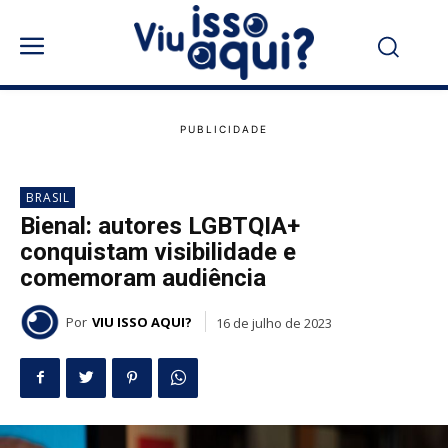
BRASIL
Bienal: autores LGBTQIA+
conquistam visibilidade e
comemoram audiência
Por
VIU ISSO AQUI?
16 de julho de 2023