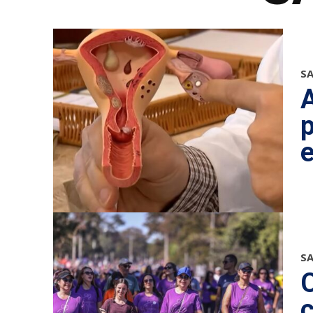
S
p
S
c