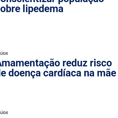
sobre lipedema
AÚDE
Amamentação reduz risco
de doença cardíaca na mãe
AÚDE