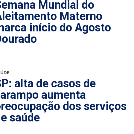
Semana Mundial do
Aleitamento Materno
arca início do Agosto
Dourado
AÚDE
P: alta de casos de
sarampo aumenta
preocupação dos serviços
de saúde