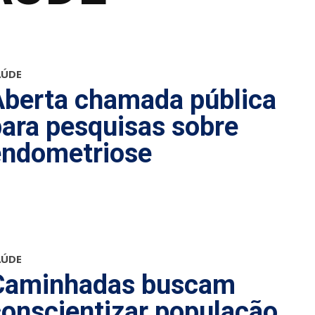
AÚDE
Aberta chamada pública
ara pesquisas sobre
endometriose
AÚDE
Caminhadas buscam
onscientizar população