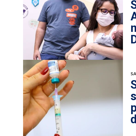
m
S
S