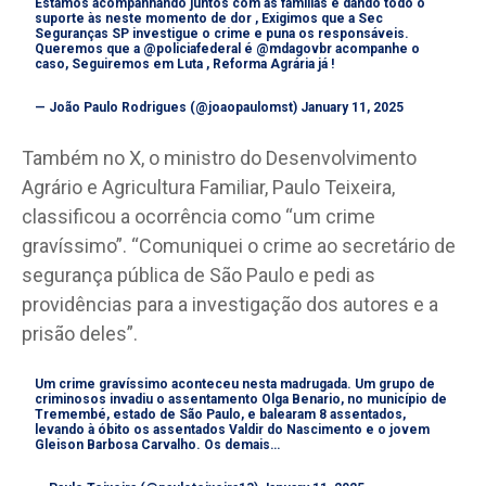
Estamos acompanhando juntos com as famílias e dando todo o
suporte às neste momento de dor , Exigimos que a Sec
Seguranças SP investigue o crime e puna os responsáveis.
Queremos que a
@policiafederal
é
@mdagovbr
acompanhe o
caso, Seguiremos em Luta , Reforma Agrária já !
— João Paulo Rodrigues (@joaopaulomst)
January 11, 2025
Também no X, o ministro do Desenvolvimento
Agrário e Agricultura Familiar, Paulo Teixeira,
classificou a ocorrência como “um crime
gravíssimo”. “Comuniquei o crime ao secretário de
segurança pública de São Paulo e pedi as
providências para a investigação dos autores e a
prisão deles”.
Um crime gravíssimo aconteceu nesta madrugada. Um grupo de
criminosos invadiu o assentamento Olga Benario, no município de
Tremembé, estado de São Paulo, e balearam 8 assentados,
levando à óbito os assentados Valdir do Nascimento e o jovem
Gleison Barbosa Carvalho. Os demais…