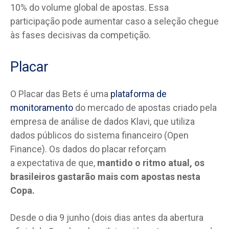
10% do volume global de apostas. Essa
participação pode aumentar caso a seleção chegue
às fases decisivas da competição.
Placar
O Placar das Bets é uma
plataforma de
monitoramento
do mercado de apostas criado pela
empresa de análise de dados Klavi, que utiliza
dados públicos do sistema financeiro (Open
Finance). Os dados do placar reforçam
a expectativa de que,
mantido o ritmo atual, os
brasileiros gastarão mais com apostas nesta
Copa.
Desde o dia 9 junho (dois dias antes da abertura