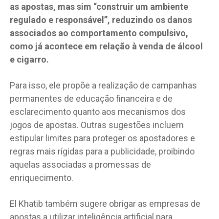
as apostas, mas sim “construir um ambiente
regulado e responsável”, reduzindo os danos
associados ao comportamento compulsivo,
como já acontece em relação à venda de álcool
e cigarro.
Para isso, ele propõe a realização de campanhas
permanentes de educação financeira e de
esclarecimento quanto aos mecanismos dos
jogos de apostas. Outras sugestões incluem
estipular limites para proteger os apostadores e
regras mais rígidas para a publicidade, proibindo
aquelas associadas a promessas de
enriquecimento.
El Khatib também sugere obrigar as empresas de
apostas a utilizar inteligência artificial para