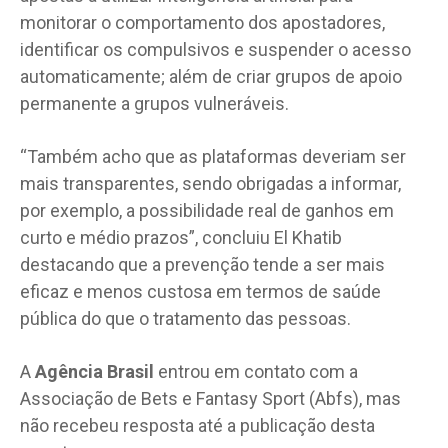
monitorar o comportamento dos apostadores,
identificar os compulsivos e suspender o acesso
automaticamente; além de criar grupos de apoio
permanente a grupos vulneráveis.
“Também acho que as plataformas deveriam ser
mais transparentes, sendo obrigadas a informar,
por exemplo, a possibilidade real de ganhos em
curto e médio prazos”, concluiu El Khatib
destacando que a prevenção tende a ser mais
eficaz e menos custosa em termos de saúde
pública do que o tratamento das pessoas.
A
Agência Brasil
entrou em contato com a
Associação de Bets e Fantasy Sport (Abfs), mas
não recebeu resposta até a publicação desta