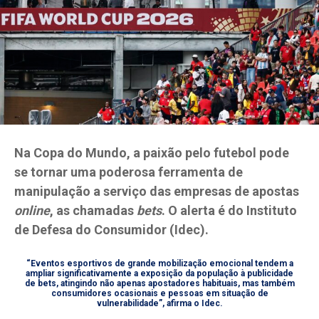
Na Copa do Mundo, a paixão pelo futebol pode
se tornar uma poderosa ferramenta de
manipulação a serviço das empresas de apostas
online
, as chamadas
bets
. O alerta é do Instituto
de Defesa do Consumidor (Idec).
“Eventos esportivos de grande mobilização emocional tendem a
ampliar significativamente a exposição da população à publicidade
de bets, atingindo não apenas apostadores habituais, mas também
consumidores ocasionais e pessoas em situação de
vulnerabilidade”, afirma o Idec.