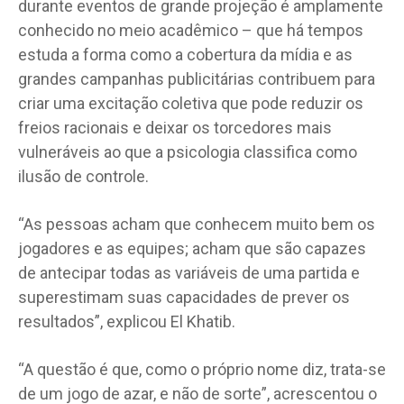
durante eventos de grande projeção é amplamente
conhecido no meio acadêmico – que há tempos
estuda a forma como a cobertura da mídia e as
grandes campanhas publicitárias contribuem para
criar uma excitação coletiva que pode reduzir os
freios racionais e deixar os torcedores mais
vulneráveis ao que a psicologia classifica como
ilusão de controle.
“As pessoas acham que conhecem muito bem os
jogadores e as equipes; acham que são capazes
de antecipar todas as variáveis de uma partida e
superestimam suas capacidades de prever os
resultados”, explicou El Khatib.
“A questão é que, como o próprio nome diz, trata-se
de um jogo de azar, e não de sorte”, acrescentou o