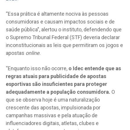
“Essa prática é altamente nociva às pessoas
consumidoras e causam impactos sociais e de
saúde pública”, alertou o instituto, defendendo que
o Supremo Tribunal Federal (STF) deveria declarar
inconstitucionais as leis que permitiram os jogos e
apostas
online
.
“Enquanto isso não ocorre,
o Idec entende que as
regras atuais para publicidade de apostas
esportivas são insuficientes para proteger
adequadamente a população consumidora.
O
que se observa hoje é uma naturalização
crescente das apostas, impulsionada por
campanhas massivas e pela atuação de
influenciadores digitais, atletas, clubes e