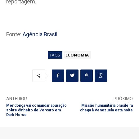
reportagem.
Fonte:
Agência Brasil
TAGS
ECONOMIA
ANTERIOR
PRÓXIMO
Mendonça vai comandar apuração
Missão humanitária brasileira
sobre dinheiro de Vorcaro em
chega à Venezuela esta noite
Dark Horse