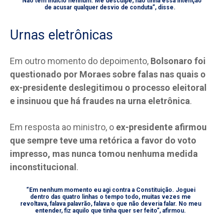
“Não tem indício nenhum. Me desculpe, não tinha essa intenção
de acusar qualquer desvio de conduta”, disse.
Urnas eletrônicas
Em outro momento do depoimento,
Bolsonaro foi
questionado por Moraes sobre falas nas quais o
ex-presidente deslegitimou o processo eleitoral
e insinuou que há fraudes na urna eletrônica
.
Em resposta ao ministro, o
ex-presidente afirmou
que sempre teve uma retórica a favor do voto
impresso, mas nunca tomou nenhuma medida
inconstitucional
.
“Em nenhum momento eu agi contra a Constituição. Joguei
dentro das quatro linhas o tempo todo, muitas vezes me
revoltava, falava palavrão, falava o que não deveria falar. No meu
entender, fiz aquilo que tinha quer ser feito”, afirmou.