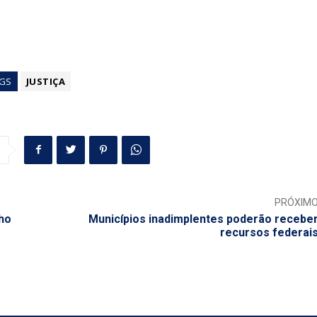
GS
JUSTIÇA
PRÓXIM
nho
Municípios inadimplentes poderão recebe
recursos federai