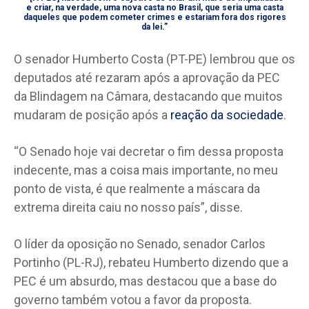
e criar, na verdade, uma nova casta no Brasil, que seria uma casta
daqueles que podem cometer crimes e estariam fora dos rigores
da lei.”
O senador Humberto Costa (PT-PE) lembrou que os
deputados até rezaram após a aprovação da PEC
da Blindagem na Câmara, destacando que muitos
mudaram de posição após a
reação da sociedade
.
“O Senado hoje vai decretar o fim dessa proposta
indecente, mas a coisa mais importante, no meu
ponto de vista, é que realmente a máscara da
extrema direita caiu no nosso país”, disse.
O líder da oposição no Senado, senador Carlos
Portinho (PL-RJ), rebateu Humberto dizendo que a
PEC é um absurdo, mas destacou que a base do
governo também votou a favor da proposta.