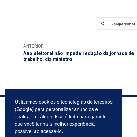
Compartilhar
ANTERIOR
Ano eleitoral não impede redução da jornada de
trabalho, diz ministro
Utilizamos cookies e tecnologias de terceiros
(Google) para personalizar anúncios e
analisar o tráfego. Isso é feito para garantir
que você tenha a melhor experiência
possível ao acessa-lo.