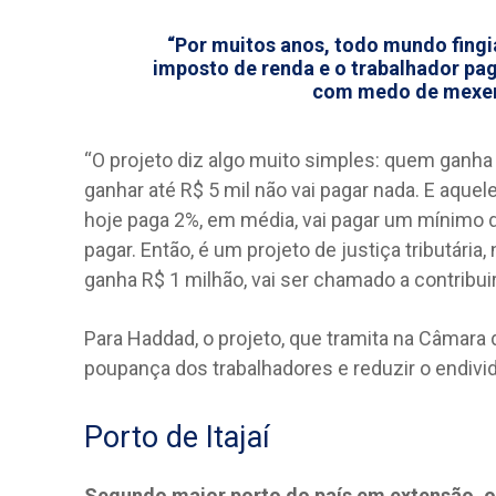
“Por muitos anos, todo mundo fingi
imposto de renda e o trabalhador pa
com medo de mexer 
“O projeto diz algo muito simples: quem ganha
ganhar até R$ 5 mil não vai pagar nada. E aquel
hoje paga 2%, em média, vai pagar um mínimo d
pagar. Então, é um projeto de justiça tributári
ganha R$ 1 milhão, vai ser chamado a contribui
Para Haddad, o projeto, que tramita na Câmara 
poupança dos trabalhadores e reduzir o endivi
Porto de Itajaí
Segundo maior porto do país em extensão, o t