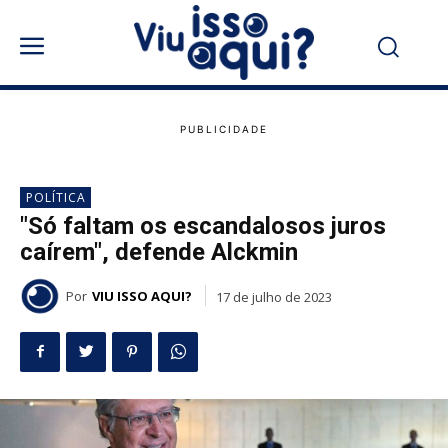
POLÍTICA
"Só faltam os escandalosos juros
caírem", defende Alckmin
Por
VIU ISSO AQUI?
17 de julho de 2023