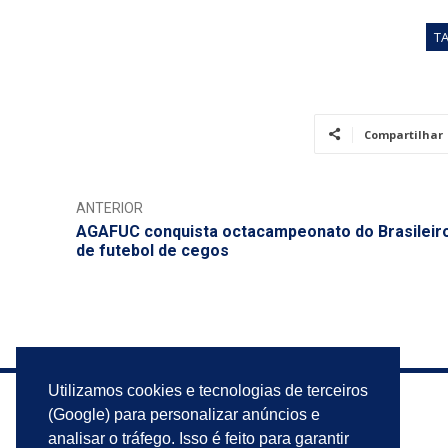
T
Compartilhar
ANTERIOR
AGAFUC conquista octacampeonato do Brasileir
de futebol de cegos
Utilizamos cookies e tecnologias de terceiros
(Google) para personalizar anúncios e
analisar o tráfego. Isso é feito para garantir