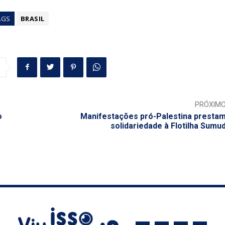
AGS
BRASIL
PRÓXIM
o
Manifestações pró-Palestina presta
solidariedade à Flotilha Sumu