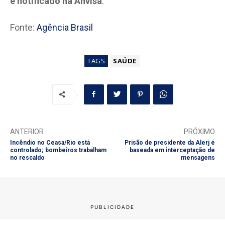
e notificado na Anvisa
.
Fonte:
Agência Brasil
TAGS
SAÚDE
ANTERIOR
PRÓXIMO
Incêndio no Ceasa/Rio está
Prisão de presidente da Alerj é
controlado; bombeiros trabalham
baseada em interceptação de
no rescaldo
mensagens