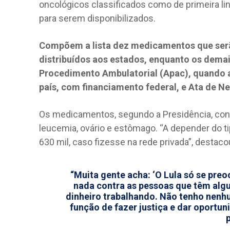
oncológicos classificados como de primeira li
para serem disponibilizados.
Compõem a lista dez medicamentos que serã
distribuídos aos estados, enquanto os dema
Procedimento Ambulatorial (Apac), quando a
país, com financiamento federal, e Ata de N
Os medicamentos, segundo a Presidência, con
leucemia, ovário e estômago. “A depender do t
630 mil, caso fizesse na rede privada”, destac
“Muita gente acha: ‘O Lula só se pre
nada contra as pessoas que têm alg
dinheiro trabalhando. Não tenho nenh
função de fazer justiça e dar oportun