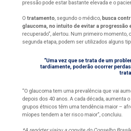
pressão pode estar bastante elevada e o pacie
O
tratamento
, segundo o médico,
busca contr
glaucoma, no intuito de evitar a progressão 
recuperado”, alertou. Num primeiro momento, o
segunda etapa, podem ser utilizados alguns tipo
“Uma vez que se trata de um proble
tardiamente, poderão ocorrer perdas 
trat
“O glaucoma tem uma prevalência que vai aum
depois dos 40 anos. A cada década, aumenta o
grupos étnicos têm uma tendência maior – afr
míopes tendem a ter risco maior”, concluiu.
*A repórter viajou a convite do Conselho Brasil