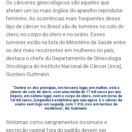
Os cânceres ginecológicos são aqueles que
afetam um ou mais órgãos do aparelho reprodutor
feminino. As ocorrências mais frequentes desse
tipo de câncer no Brasil são de tumores no colo do
útero, no corpo do útero e no ovário. Esses
tumores estão na lista do Ministério da Saúde entre
os dez mais recorrentes em mulheres no país,
destaca o chefe do Departamento de Ginecologia
Oncológica do Instituto Nacional de Câncer (Inca),
Gustavo Guitmann.
“Dentre os dez principais, em terceiro lugar, em mulher, está o
câncer de colo de útero, com uma média de 17 mil casos por ano.
Depois, em sétimo lugar, vem o corpo do útero, com em torno de
7,8 mil casos, [segundo] a estatística que saiu agora. E o câncer de
ovário vem logo em seguida, com 7.310, isso em termos de
incidência”, diz Guitmann.
Sintomas como sangramentos incomuns e
secreção vaginal fora do padrão devem ser