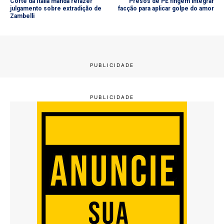
Corte da Itália manda refazer
Presos de PE fingem integrar
julgamento sobre extradição de
facção para aplicar golpe do amor
Zambelli