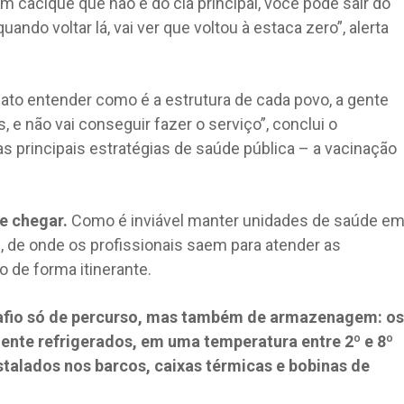
m cacique que não é do clã principal, você pode sair do
ando voltar lá, vai ver que voltou à estaca zero”, alerta
fato entender como é a estrutura de cada povo, a gente
, e não vai conseguir fazer o serviço”, conclui o
s principais estratégias de saúde pública – a vacinação
e chegar.
Como é inviável manter unidades de saúde e
, de onde os profissionais saem para atender as
 de forma itinerante.
safio só de percurso, mas também de armazenagem: os
ente refrigerados, em uma temperatura entre 2º e 8º
nstalados nos barcos, caixas térmicas e bobinas de