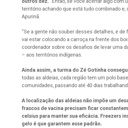
outros dez.
“Então, se você acertar algo com u
território achando que está tudo combinado e, qu
Apurinã.
“Se a gente não souber desses detalhes, e de 
vai estar colocando a carroça na frente dos bois
coordenador sobre os desafios de levar uma da
– aos territórios indígenas.
Ainda assim, a turma do Zé Gotinha consegu
todas as aldeias, cada região tem um polo base
comunidades, passando até 40 dias trabalhando
A localização das aldeias não impõe um de
frascos de vacina precisam ficar constantem
celsius para manter sua eficácia. Freezers i
gelo é que garantem esse padrão.