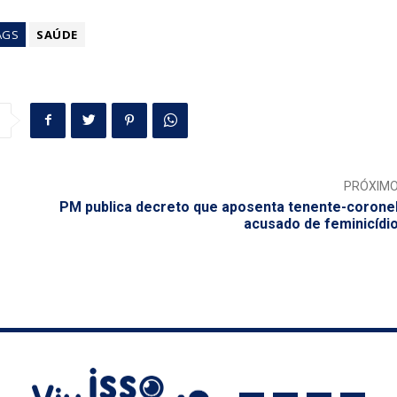
AGS
SAÚDE
PRÓXIM
PM publica decreto que aposenta tenente-corone
acusado de feminicídi