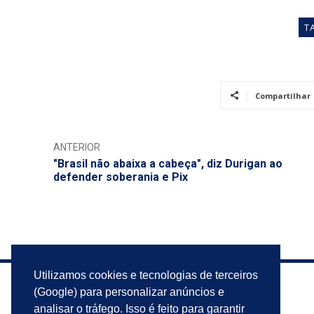
T
Compartilhar
ANTERIOR
"Brasil não abaixa a cabeça", diz Durigan ao
defender soberania e Pix
Utilizamos cookies e tecnologias de terceiros
(Google) para personalizar anúncios e
analisar o tráfego. Isso é feito para garantir