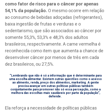
como fator de risco para o câncer por apenas
54,1% da população.
O mesmo ocorre em relação
ao consumo de bebidas adoçadas (refrigerantes),
baixa ingestão de frutas e verduras e o
sedentarismo, que são associados ao câncer por
somente 55,3%, 53,3% e 48,3% dos adultos
brasileiros, respectivamente. A carne vermelha é
reconhecida como item que aumenta a chance de
desenvolver câncer por menos de três em cada
dez brasileiros, ou 27,5%.
“Lembrando que não é só a informação que é determinante para
uma escolha alimentar. Existem outras questões como o acesso
ao alimento, renda, preço dos alimentos, marketing. A gente
precisa avançar em outras políticas públicas também
conjuntamente para promover não só essa percepção, como a
melhora das escolhas mais saudáveis por parte da população”,
defende.
Ela reforça a necessidade de políticas públicas