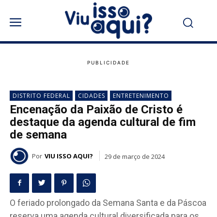
DISTRITO FEDERAL
CIDADES
ENTRETENIMENTO
Encenação da Paixão de Cristo é
destaque da agenda cultural de fim
de semana
Por
VIU ISSO AQUI?
29 de março de 2024
O feriado prolongado da Semana Santa e da Páscoa
reserva uma agenda cultural diversificada para os