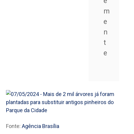
e
m
e
n
t
e
Fonte:
Agência Brasília