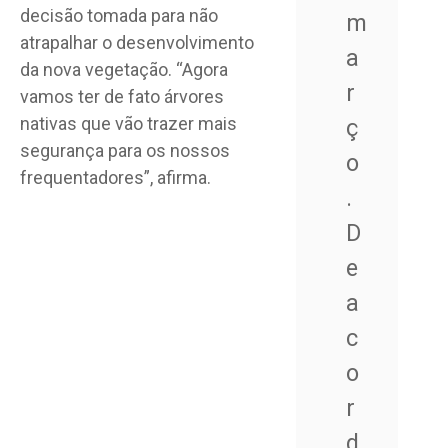
decisão tomada para não
m
atrapalhar o desenvolvimento
a
da nova vegetação. “Agora
r
vamos ter de fato árvores
nativas que vão trazer mais
ç
segurança para os nossos
o
frequentadores”, afirma.
.
D
e
a
c
o
r
d