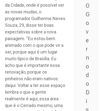
O
da Cidade, onde é possível ver
as novas mudas, o
G
programador Guilherme Neves
o
Souza, 29, disse ter boas
v
expectativas sobre a nova
paisagem. “Eu estou bem
e
animado com o que pode vir a
r
ser, porque aqui é um lugar
n
muito típico de Brasília. Eu
acho que é importante essa
o
renovação, porque os
d
pinheiros não eram nativos
o
daqui. Voltar a ter esse espaço
D
lembra o que a gente
realmente é aqui, essa área
i
que é o Cerrado mesmo, uma
s