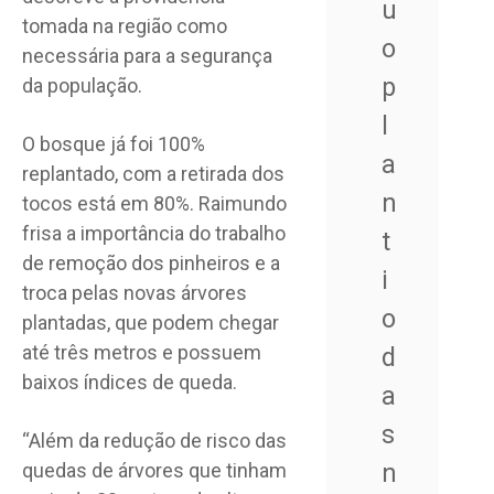
u
tomada na região como
o
necessária para a segurança
p
da população.
l
O bosque já foi 100%
a
replantado, com a retirada dos
n
tocos está em 80%. Raimundo
frisa a importância do trabalho
t
de remoção dos pinheiros e a
i
troca pelas novas árvores
o
plantadas, que podem chegar
até três metros e possuem
d
baixos índices de queda.
a
s
“Além da redução de risco das
n
quedas de árvores que tinham