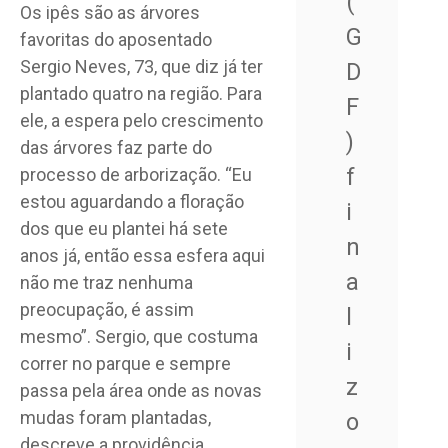
(
Os ipês são as árvores
G
favoritas do aposentado
Sergio Neves, 73, que diz já ter
D
plantado quatro na região. Para
F
ele, a espera pelo crescimento
)
das árvores faz parte do
f
processo de arborização. “Eu
estou aguardando a floração
i
dos que eu plantei há sete
n
anos já, então essa esfera aqui
a
não me traz nenhuma
preocupação, é assim
l
mesmo”. Sergio, que costuma
i
correr no parque e sempre
z
passa pela área onde as novas
mudas foram plantadas,
o
descreve a providência