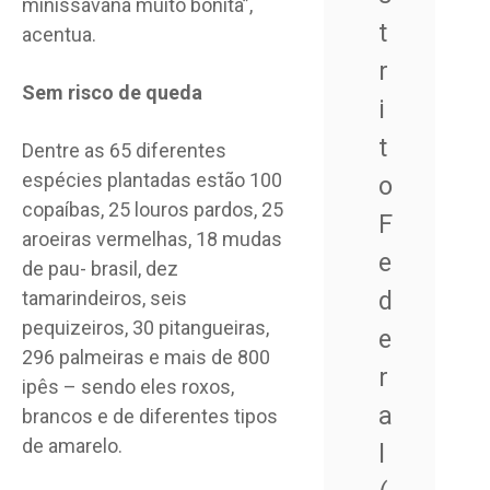
minissavana muito bonita”,
t
acentua.
r
Sem risco de queda
i
t
Dentre as 65 diferentes
espécies plantadas estão 100
o
copaíbas, 25 louros pardos, 25
F
aroeiras vermelhas, 18 mudas
e
de pau- brasil, dez
d
tamarindeiros, seis
pequizeiros, 30 pitangueiras,
e
296 palmeiras e mais de 800
r
ipês – sendo eles roxos,
a
brancos e de diferentes tipos
de amarelo.
l