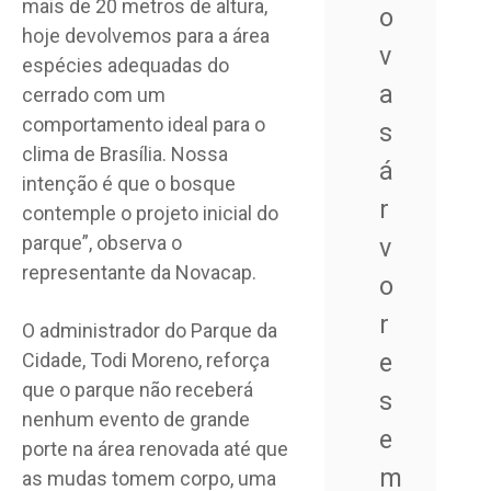
mais de 20 metros de altura,
o
hoje devolvemos para a área
v
espécies adequadas do
a
cerrado com um
comportamento ideal para o
s
clima de Brasília. Nossa
á
intenção é que o bosque
r
contemple o projeto inicial do
parque”, observa o
v
representante da Novacap.
o
r
O administrador do Parque da
e
Cidade, Todi Moreno, reforça
que o parque não receberá
s
nenhum evento de grande
e
porte na área renovada até que
m
as mudas tomem corpo, uma