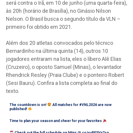
será contra o Irã, em 10 de junho (uma quarta-feira),
às 20h (horário de Brasília), no Ginásio Nilson
Nelson. O Brasil busca o segundo título da VLN –
primeiro foi obtido em 2021.
Além dos 20 atletas convocados pelo técnico
Bernardinho na última quinta (14), outros 10
jogadores entraram na lista, eles o líbero Alê Elias
(Cruzeiro), o oposto Samuel (Minas), o levantador
Rhendrick Resley (Praia Clube) e o ponteiro Robert
(Sesi Bauru). Confira a lista completa ao final do
texto.
The countdown is on!
All matches for
#VNL2026
are now
published!
Time to plan your season and cheer for your favorites
Check out the full schedule on
https://t.co/vuPE5Va7sq