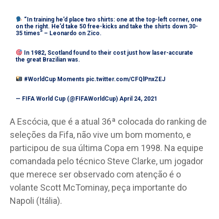
“In training he’d place two shirts: one at the top-left corner, one
on the right. He’d take 50 free-kicks and take the shirts down 30-
35 times” – Leonardo on Zico.
In 1982, Scotland found to their cost just how laser-accurate
the great Brazilian was.
#WorldCup
Moments
pic.twitter.com/CFQlPnxZEJ
— FIFA World Cup (@FIFAWorldCup)
April 24, 2021
A Escócia, que é a atual 36ª colocada do ranking de
seleções da Fifa, não vive um bom momento, e
participou de sua última Copa em 1998. Na equipe
comandada pelo técnico Steve Clarke, um jogador
que merece ser observado com atenção é o
volante Scott McTominay, peça importante do
Napoli (Itália).