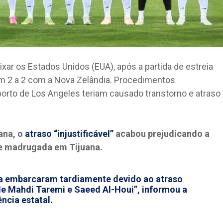
ixar os Estados Unidos (EUA), após a partida de estreia
m 2 a 2 com a Nova Zelândia. Procedimentos
orto de Los Angeles teriam causado transtorno e atraso
iana, o
atraso “injustificável”
acabou prejudicando a
de madrugada em Tijuana.
na embarcaram tardiamente devido ao atraso
 de Mahdi Taremi e Saeed Al-Houi”, informou a
ncia estatal.