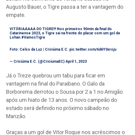
Augusto Bauer, o Tigre passa a ter a vantagem do
empate.
VITÓRIAAAAA DO TIGRE!!! Nos primeiros 90min da final do
Catarinense 2023, o Tigre sai na frente do placar com um gol de
Lohan.
#VamosTigre
Foto: Celso da Luz | Criciúma E.C.
pic.twitter.com/6d6Y0xroju
— Criciúma E.C. (@CriciumaEC)
April 1, 2023
Já o Treze quebrou um tabu para ficar em
vantagem na final do Paraibano. O Galo da
Borborema derrotou o Sousa por 2 a 1 no Amigão
após um hiato de 13 anos. O novo campeão do
estado será definido no próximo sábado no
Marizão.
Graças a um gol de Vitor Roque nos acréscimos o