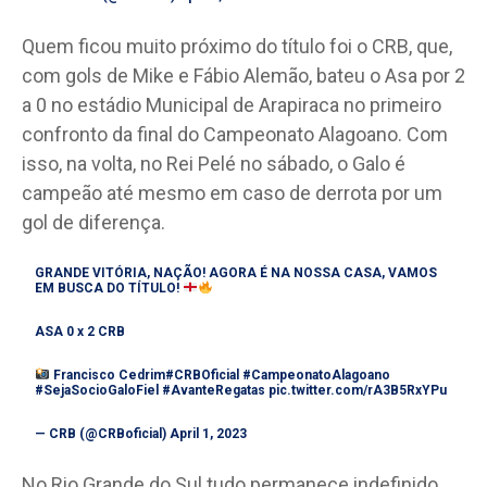
Quem ficou muito próximo do título foi o CRB, que,
com gols de Mike e Fábio Alemão, bateu o Asa por 2
a 0 no estádio Municipal de Arapiraca no primeiro
confronto da final do Campeonato Alagoano. Com
isso, na volta, no Rei Pelé no sábado, o Galo é
campeão até mesmo em caso de derrota por um
gol de diferença.
GRANDE VITÓRIA, NAÇÃO! AGORA É NA NOSSA CASA, VAMOS
EM BUSCA DO TÍTULO!
ASA 0 x 2 CRB
Francisco Cedrim
#CRBOficial
#CampeonatoAlagoano
#SejaSocioGaloFiel
#AvanteRegatas
pic.twitter.com/rA3B5RxYPu
— CRB (@CRBoficial)
April 1, 2023
No Rio Grande do Sul tudo permanece indefinido