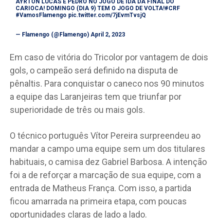
AYRTON LUCAS E PEDRO NO JOGO DE IDA DA FINAL DO
CARIOCA! DOMINGO (DIA 9) TEM O JOGO DE VOLTA!
#CRF
#VamosFlamengo
pic.twitter.com/7jEvmTvsjQ
— Flamengo (@Flamengo)
April 2, 2023
Em caso de vitória do Tricolor por vantagem de dois
gols, o campeão será definido na disputa de
pênaltis. Para conquistar o caneco nos 90 minutos
a equipe das Laranjeiras tem que triunfar por
superioridade de três ou mais gols.
O técnico português Vítor Pereira surpreendeu ao
mandar a campo uma equipe sem um dos titulares
habituais, o camisa dez Gabriel Barbosa. A intenção
foi a de reforçar a marcação de sua equipe, com a
entrada de Matheus França. Com isso, a partida
ficou amarrada na primeira etapa, com poucas
oportunidades claras de lado a lado.