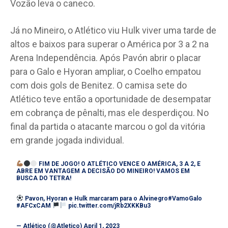
Vozão leva o caneco.
Já no Mineiro, o Atlético viu Hulk viver uma tarde de
altos e baixos para superar o América por 3 a 2 na
Arena Independência. Após Pavón abrir o placar
para o Galo e Hyoran ampliar, o Coelho empatou
com dois gols de Benitez. O camisa sete do
Atlético teve então a oportunidade de desempatar
em cobrança de pênalti, mas ele desperdiçou. No
final da partida o atacante marcou o gol da vitória
em grande jogada individual.
FIM DE JOGO! O ATLÉTICO VENCE O AMÉRICA, 3 A 2, E
ABRE EM VANTAGEM A DECISÃO DO MINEIRO! VAMOS EM
BUSCA DO TETRA!
Pavon, Hyoran e Hulk marcaram para o Alvinegro
#VamoGalo
#AFCxCAM
pic.twitter.com/jRb2XKKBu3
— Atlético (@Atletico)
April 1, 2023