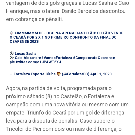
vantagem de dois gols graças a Lucas Sasha e Caio
Henrique, mas o lateral Danilo Barcelos descontou
em cobrança de pênalti.
FIMMMMMM DE JOGO NA ARENA CASTELÃO! O LEÃO VENCE
O CEARÁ POR 2 X 1 NO PRIMEIRO CONFRONTO DA FINAL DO
CEARENSE 2023!
Lucas Sasha
Caio Alexandre
#VamosFortaleza
#CampeonatoCearense
pic.twitter.com/o1JPAWT6XJ
— Fortaleza Esporte Clube
(@FortalezaEC)
April 1, 2023
Agora, na partida de volta, programada para o
próximo sábado (8) no Castelão, o Fortaleza é
campeão com uma nova vitória ou mesmo com um
empate. Triunfo do Ceará por um gol de diferença
leva para a disputa de pênaltis. Caso supere o
Tricolor do Pici com dois ou mais de diferença, o