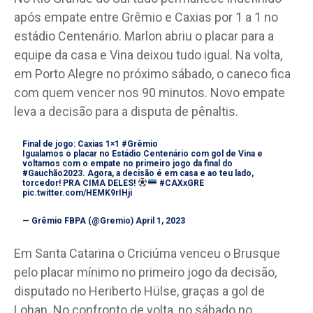
após empate entre Grêmio e Caxias por 1 a 1 no
estádio Centenário. Marlon abriu o placar para a
equipe da casa e Vina deixou tudo igual. Na volta,
em Porto Alegre no próximo sábado, o caneco fica
com quem vencer nos 90 minutos. Novo empate
leva a decisão para a disputa de pênaltis.
Final de jogo: Caxias 1×1
#Grêmio
Igualamos o placar no Estádio Centenário com gol de Vina e
voltamos com o empate no primeiro jogo da final do
#Gauchão2023
. Agora, a decisão é em casa e ao teu lado,
torcedor! PRA CIMA DELES!
#CAXxGRE
pic.twitter.com/HEMK9rIHji
— Grêmio FBPA (@Gremio)
April 1, 2023
Em Santa Catarina o Criciúma venceu o Brusque
pelo placar mínimo no primeiro jogo da decisão,
disputado no Heriberto Hülse, graças a gol de
Lohan. No confronto de volta, no sábado no