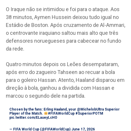
O Iraque não se intimidou e foi para o ataque. Aos
38 minutos, Aymen Hussein deixou tudo igual no
Estádio de Boston. Após cruzamento de Al-Ammari,
o centrovante iraquiano saltou mais alto que três
defensores noruegueses para cabecear no fundo
da rede.
Quatro minutos depois os Leões desempataram,
após erro do zagueiro Tahseen ao recuar a bola
para o goleiro Hassan. Atento, Haaland disparou em
direção à bola, ganhou a dividida com Hassan e
marcou o segundo dele na partida.
Chosen by the fans: Erling Haaland, your
@MichelobUltra
Superior
Player of the Match.
#FIFAWorldCup
#SuperiorPOTM
pic.twitter.com/ELaueyLcHO
— FIFA World Cup (@FIFAWorldCup)
June 17, 2026