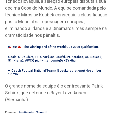
Tchecoslováquia, a seleção europeia disputa a sua
décima Copa do Mundo. A equipe comandada pelo
técnico Miroslav Koubek conseguiu a classificação
para o Mundial na repescagem europeia,
eliminando a Irlanda e a Dinamarca, mas sempre na
dramaticidade nos pênaltis.
6:0
| The winning end of the World Cup 2026 qualification.
Goals: 5. Douděra, 18. Chorý, 32. Coufal, 39. Karabec, 44. Souček,
51. Hranáč.
#WCQ
pic.twitter.com/qDvkZYi6hu
— Czech Football National Team (@ceskarepre_eng)
November
17, 2025
O grande nome da equipe é o centroavante Patrik
Schick, que defende o Bayer Leverkusen
(Alemanha).
Fonte:
Agência Brasil