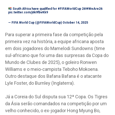
South Africa have qualified for
#FIFAWorldCup
26!
#WeAre26
pic.twitter.com/j6k9fbvKk9
— FIFA World Cup (@FIFAWorldCup)
October 14, 2025
Para superar a primeira fase da competição pela
primeira vez na história, a equipe africana aposta
em dois jogadores do Mamelodi Sundowns (time
sul-africano que foi uma das surpresas da Copa do
Mundo de Clubes de 2025), o goleiro Ronwen
Williams e o meio-campista Teboho Mokoena.
Outro destaque dos Bafana Bafana é o atacante
Lyle Foster, do Burnley (Inglaterra).
Já a Coreia do Sul disputa sua 12ª Copa. Os Tigres
da Ásia serão comandados na competição por um
velho conhecido, o ex-jogador Hong Myung Bo,