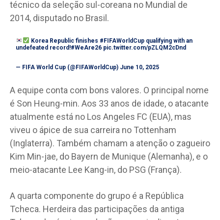
técnico da seleção sul-coreana no Mundial de
2014, disputado no Brasil.
Korea Republic finishes
#FIFAWorldCup
qualifying with an
undefeated record!
#WeAre26
pic.twitter.com/pZLQM2cDnd
— FIFA World Cup (@FIFAWorldCup)
June 10, 2025
A equipe conta com bons valores. O principal nome
é Son Heung-min. Aos 33 anos de idade, o atacante
atualmente está no Los Angeles FC (EUA), mas
viveu o ápice de sua carreira no Tottenham
(Inglaterra). Também chamam a atenção o zagueiro
Kim Min-jae, do Bayern de Munique (Alemanha), e o
meio-atacante Lee Kang-in, do PSG (França).
A quarta componente do grupo é a República
Tcheca. Herdeira das participações da antiga