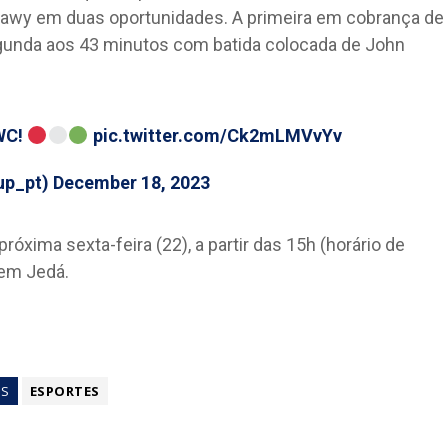
enawy em duas oportunidades. A primeira em cobrança de
segunda aos 43 minutos com batida colocada de John
WC
!
pic.twitter.com/Ck2mLMVvYv
up_pt)
December 18, 2023
róxima sexta-feira (22), a partir das 15h (horário de
, em Jedá.
GS
ESPORTES