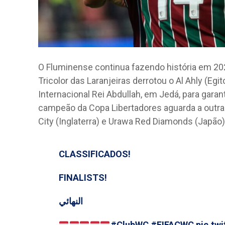
O Fluminense continua fazendo história em 202
Tricolor das Laranjeiras derrotou o Al Ahly (Egit
Internacional Rei Abdullah, em Jedá, para garant
campeão da Copa Libertadores aguarda a outra 
City (Inglaterra) e Urawa Red Diamonds (Japão)
CLASSIFICADOS!
FINALISTS!
النهائي
#ClubWC
#FIFACWC
pic.tw