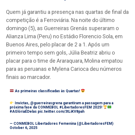
Quem já garantiu a presença nas quartas de final da
competição é a Ferroviária. Na noite do último
domingo (5), as Guerreiras Grenás superaram o
Alianza Lima (Peru) no Estádio Florencio Sola, em
Buenos Aires, pelo placar de 2 a 1. Após um
primeiro tempo sem gols, Júlia Beatriz abriu o
placar para o time de Araraquara, Molina empatou
para as peruanas e Mylena Carioca deu números
finais ao marcador.
As primeiras classificadas às Quartas!
Invictas,
@guerreirasgrena
garantiram a passagem para a
próxima fase da CONMEBOL
#LibertadoresFEM
2025!
#AGlóriaÉDelas
pic.twitter.com/3tLiKV8pah
— CONMEBOL Libertadores Femenina (@LibertadoresFEM)
October 6, 2025