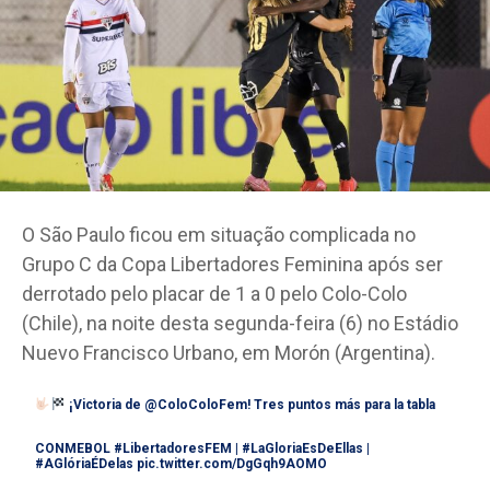
O São Paulo ficou em situação complicada no
Grupo C da Copa Libertadores Feminina após ser
derrotado pelo placar de 1 a 0 pelo Colo-Colo
(Chile), na noite desta segunda-feira (6) no Estádio
Nuevo Francisco Urbano, em Morón (Argentina).
¡Victoria de
@ColoColoFem
! Tres puntos más para la tabla
CONMEBOL
#LibertadoresFEM
|
#LaGloriaEsDeEllas
|
#AGlóriaÉDelas
pic.twitter.com/DgGqh9AOMO