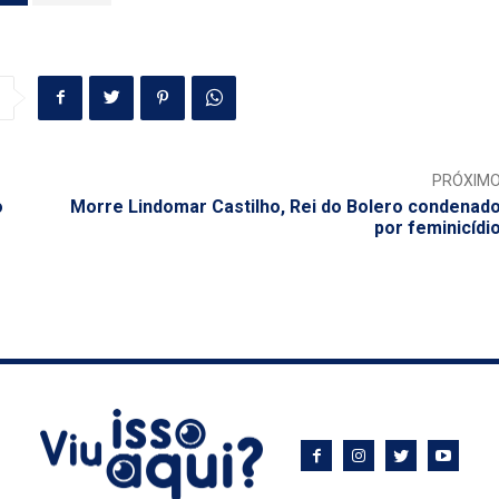
PRÓXIM
o
Morre Lindomar Castilho, Rei do Bolero condenad
por feminicídi