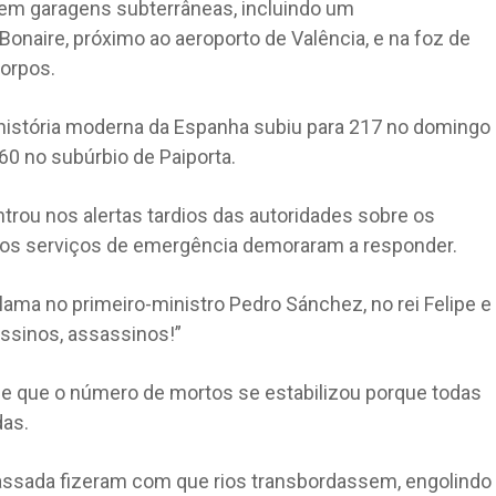
em garagens subterrâneas, incluindo um
onaire, próximo ao aeroporto de Valência, e na foz de
corpos.
história moderna da Espanha subiu para 217 no domingo
60 no subúrbio de Paiporta.
trou nos alertas tardios das autoridades sobre os
 os serviços de emergência demoraram a responder.
ama no primeiro-ministro Pedro Sánchez, no rei Felipe e
assinos, assassinos!”
se que o número de mortos se estabilizou porque todas
das.
 passada fizeram com que rios transbordassem, engolindo