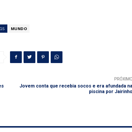
GS
MUNDO
PRÓXIM
es
Jovem conta que recebia socos e era afundada n
piscina por Jairinh