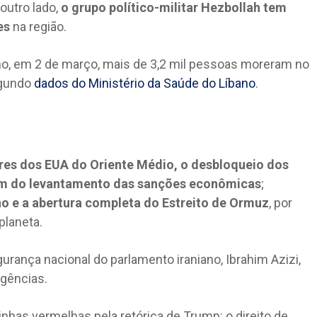
 outro lado,
o grupo político-militar Hezbollah tem
es
na região.
bano, em 2 de março, mais de 3,2 mil pessoas moreram no
segundo
dados do Ministério da Saúde do Líbano
.
tares dos EUA do Oriente Médio, o desbloqueio dos
lém do levantamento das sanções econômicas
;
no e a abertura completa do Estreito de Ormuz
, por
planeta.
urança nacional do parlamento iraniano, Ibrahim Azizi,
igências.
inhas vermelhas pela retórica de Trump: o direito de