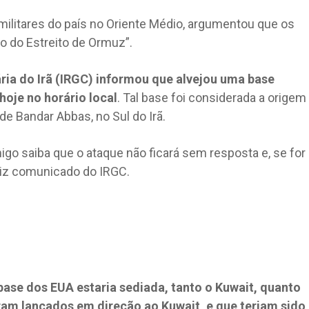
ilitares do país no Oriente Médio, argumentou que os
 do Estreito de Ormuz”.
ria do Irã (IRGC) informou que alvejou uma base
hoje no horário local
. Tal base foi considerada a origem
e Bandar Abbas, no Sul do Irã.
igo saiba que o ataque não ficará sem resposta e, se for
 diz comunicado do IRGC.
base dos EUA estaria sediada, tanto o Kuwait, quanto
ram lançados em direção ao Kuwait, e que teriam sido