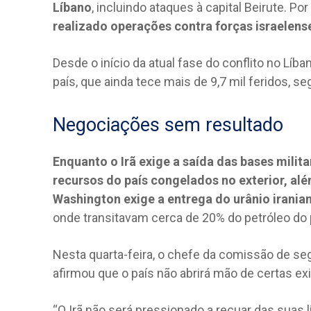
Líbano
, incluindo ataques à capital Beirute. Por
realizado operações contra forças israelens
Desde o início da atual fase do conflito no Lí
país, que ainda tece mais de 9,7 mil feridos, 
Negociações sem resultado
Enquanto o Irã exige a saída das bases mili
recursos do país congelados no exterior, a
Washington exige a entrega do urânio irania
onde transitavam cerca de 20% do petróleo do 
Nesta quarta-feira, o chefe da comissão de seg
afirmou que o país não abrirá mão de certas ex
“O Irã não será pressionado a recuar das suas l