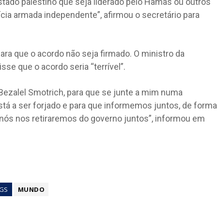
tado palestino que seja liderado pelo Hamas ou outros
lícia armada independente”, afirmou o secretário para
ara que o acordo não seja firmado. O ministro da
sse que o acordo seria “terrível”.
 Bezalel Smotrich, para que se junte a mim numa
está a ser forjado e para que informemos juntos, de forma
o, nós nos retiraremos do governo juntos”, informou em
GS
MUNDO