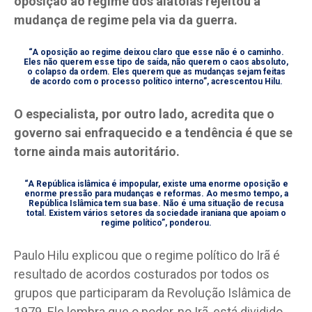
oposição ao regime dos aiatolás rejeitou a
mudança de regime pela via da guerra.
“A oposição ao regime deixou claro que esse não é o caminho.
Eles não querem esse tipo de saída, não querem o caos absoluto,
o colapso da ordem. Eles querem que as mudanças sejam feitas
de acordo com o processo político interno”, acrescentou Hilu.
O especialista, por outro lado, acredita que o
governo sai enfraquecido e a tendência é que se
torne ainda mais autoritário.
“A República islâmica é impopular, existe uma enorme oposição e
enorme pressão para mudanças e reformas. Ao mesmo tempo, a
República Islâmica tem sua base. Não é uma situação de recusa
total. Existem vários setores da sociedade iraniana que apoiam o
regime político”, ponderou.
Paulo Hilu explicou que o regime político do Irã é
resultado de acordos costurados por todos os
grupos que participaram da Revolução Islâmica de
1979. Ele lembra que o poder, no Irã, está dividido