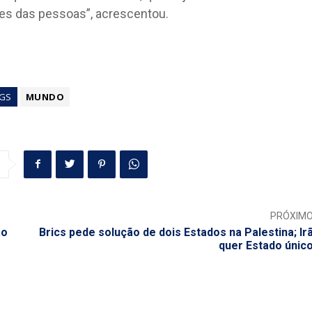
ses das pessoas”, acrescentou.
GS
MUNDO
PRÓXIM
ão
Brics pede solução de dois Estados na Palestina; Ir
quer Estado únic