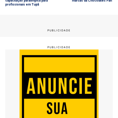
capacitação paralímpica para
marcas da Chocolates Pan
profissionais em Tupã