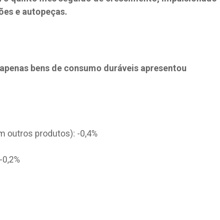
ões e autopeças.
 apenas bens de consumo duráveis apresentou
%
m outros produtos): -0,4%
-0,2%