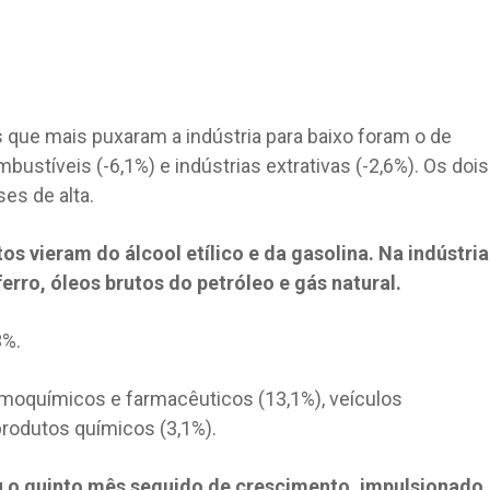
que mais puxaram a indústria para baixo foram o de
ustíveis (-6,1%) e indústrias extrativas (-2,6%). Os dois
es de alta.
os vieram do álcool etílico e da gasolina. Na indústria
ferro, óleos brutos do petróleo e gás natural.
3%.
rmoquímicos e farmacêuticos (13,1%), veículos
produtos químicos (3,1%).
u o quinto mês seguido de crescimento, impulsionado