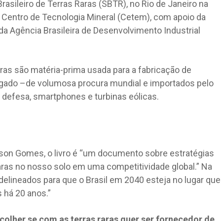
rasileiro de Terras Raras (SBTR), no Rio de Janeiro na
lo Centro de Tecnologia Mineral (Cetem), com apoio da
 da Agência Brasileira de Desenvolvimento Industrial
as são matéria-prima usada para a fabricação de
regado –de volumosa procura mundial e importados pelo
 defesa, smartphones e turbinas eólicas.
son Gomes, o livro é “um documento sobre estratégias
raras no nosso solo em uma competitividade global.” Na
elineados para que o Brasil em 2040 esteja no lugar que
s há 20 anos.”
colher se com as terras raras quer ser fornecedor de