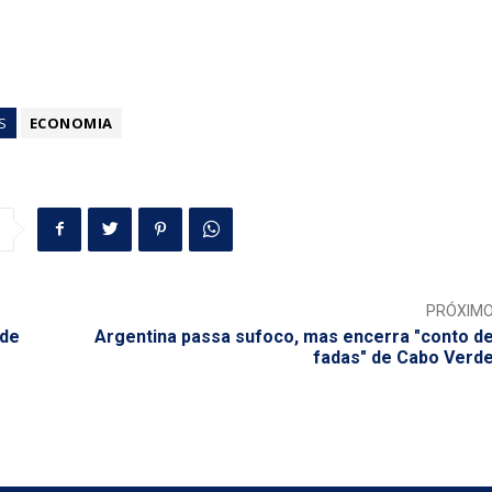
S
ECONOMIA
PRÓXIM
 de
Argentina passa sufoco, mas encerra "conto d
fadas" de Cabo Verd