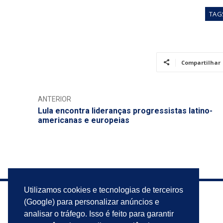
TAG
Compartilhar
ANTERIOR
Lula encontra lideranças progressistas latino-
americanas e europeias
Utilizamos cookies e tecnologias de terceiros
(Google) para personalizar anúncios e
analisar o tráfego. Isso é feito para garantir