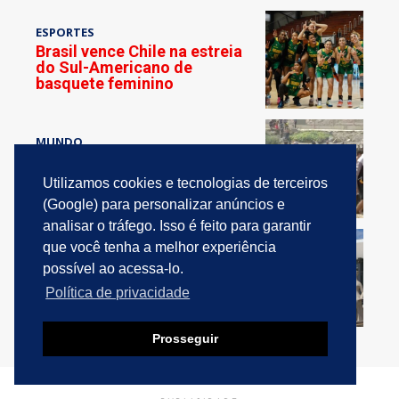
ESPORTES
Brasil vence Chile na estreia
do Sul-Americano de
basquete feminino
MUNDO
Espanha cita grupos
“reacionários” e fake news
Utilizamos cookies e tecnologias de terceiros
em imigração em Ceuta
(Google) para personalizar anúncios e
analisar o tráfego. Isso é feito para garantir
que você tenha a melhor experiência
JUSTIÇA
STF retoma julgamento
possível ao acessa-lo.
sobre alcance da Lei Maria
Política de privacidade
da Penha
Prosseguir