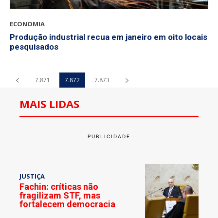
ECONOMIA
Produção industrial recua em janeiro em oito locais
pesquisados
7.871
7.872
7.873
MAIS LIDAS
JUSTIÇA
Fachin: críticas não
fragilizam STF, mas
fortalecem democracia